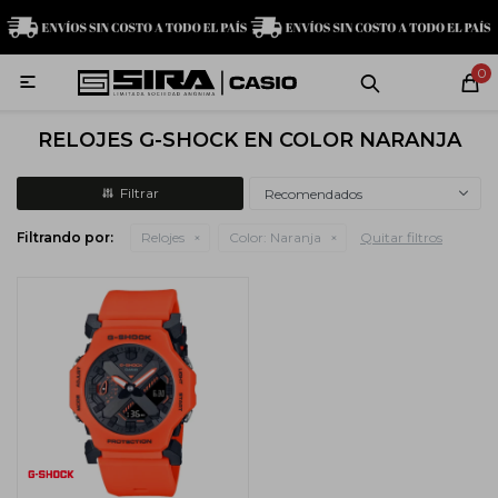
MI CUENTA
0

Relojes
Servicio técnico
Contacto
RELOJES G-SHOCK EN COLOR NARANJA
G-Shock
Recomendados
Filtrando por:
Relojes
Color:
Naranja
Quitar filtros
Baby-G
Edifice
Casio