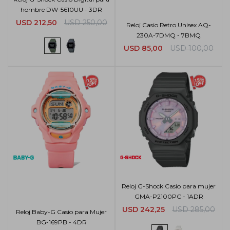
hombre DW-5610UU - 3DR
USD
212,50
USD
250,00
Reloj Casio Retro Unisex AQ-
230A-7DMQ - 7BMQ
USD
85,00
USD
100,00
Reloj G-Shock Casio para mujer
GMA-P2100PC - 1ADR
USD
242,25
USD
285,00
Reloj Baby-G Casio para Mujer
BG-169PB - 4DR