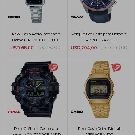
Reloj Casio Acero Inoxidable
Reloj Edifice Casio para Hombre
Dama LTP-V009D - 1EUDF
EFR-526L - 2AVUDF
USD
68,00
USD
80,00
USD
204,00
USD
240,00
Reloj G-Shock Casio para
Reloj Casio Retro Digital
hombre GA-700RGB-1ADR
A159WGEA-1DF