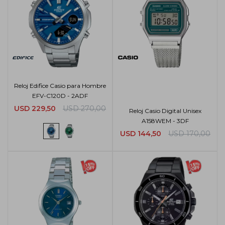
Reloj Edifice Casio para Hombre
EFV-C120D - 2ADF
USD
229,50
USD
270,00
Reloj Casio Digital Unisex
A158WEM - 3DF
USD
144,50
USD
170,00