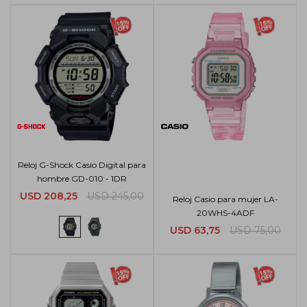
Reloj G-Shock Casio Digital para
hombre GD-010 - 1DR
USD
208,25
USD
245,00
Reloj Casio para mujer LA-
20WHS-4ADF
USD
63,75
USD
75,00