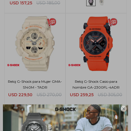
USD
157,25
USD
185,00
Reloj G-Shock para Mujer GMA-
Reloj G-Shock Casio para
S140M - 7ADR
hombre GA-2300FL-4ADR
USD
229,50
USD
270,00
USD
259,25
USD
305,00
