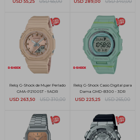
USD
55,25
USD
65,00
USD
289,00
USD
340,00
Reloj G-Shock de Mujer Perlado
Reloj G-Shock Casio Digital para
GMA-P2100ST - 9ADR
Dama GMD-B300 - 3DR
USD
263,50
USD
310,00
USD
225,25
USD
265,00