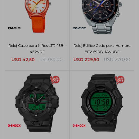
Reloj Casio para Niños LTR-16B -
Reloj Edifice Casio para Hombre
4E2VDF
EFV-590D-1AVUDF
USD
42,50
USD
50,00
USD
229,50
USD
270,00