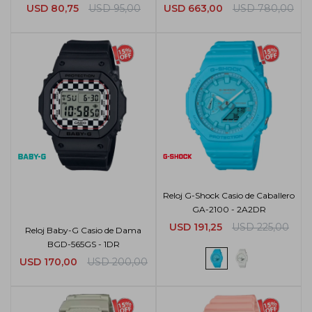
USD
80,75
USD
95,00
USD
663,00
USD
780,00
Reloj G-Shock Casio de Caballero
GA-2100 - 2A2DR
USD
191,25
USD
225,00
Reloj Baby-G Casio de Dama
BGD-565GS - 1DR
USD
170,00
USD
200,00