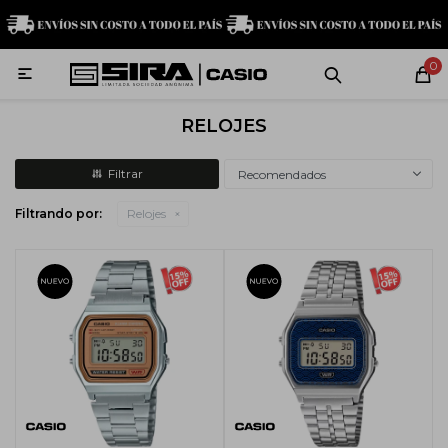
MI CUENTA
0

Relojes
Servicio técnico
Contacto
RELOJES
G-Shock
Recomendados
Filtrando por:
Relojes
Baby-G
Edifice
Casio