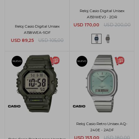
Reloj Casio Digital Unisex
A159WEVJ - 2DR
USD
170,00
USD
200,00
Reloj Casio Digital Unisex
A158WEA-9DF
USD
89,25
USD
105,00
Reloj Casio Retro Unisex AQ-
240E - 2ADF
USD
153,00
USD
180,00