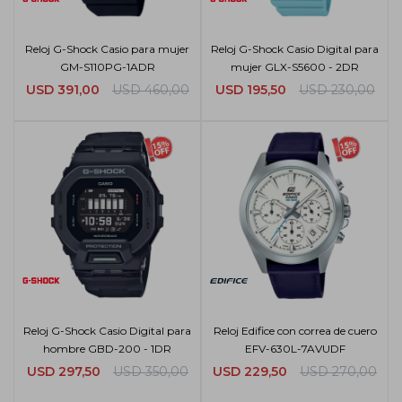
Reloj G-Shock Casio para mujer
Reloj G-Shock Casio Digital para
GM-S110PG-1ADR
mujer GLX-S5600 - 2DR
USD
391,00
USD
460,00
USD
195,50
USD
230,00
Reloj G-Shock Casio Digital para
Reloj Edifice con correa de cuero
hombre GBD-200 - 1DR
EFV-630L-7AVUDF
USD
297,50
USD
350,00
USD
229,50
USD
270,00