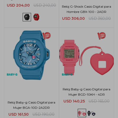
USD
204,00
USD
240,00
Reloj G-Shock Casio Digital para
Hombre GBX-100 - 2ADR
USD
306,00
USD
360,00
Reloj Baby-g Casio Digital para
Mujer BGD-10KH - 4DR
USD
140,25
USD
165,00
Reloj Baby-g Casio Digital para
Mujer BGA-10D-2A2DR
USD
161,50
USD
190,00