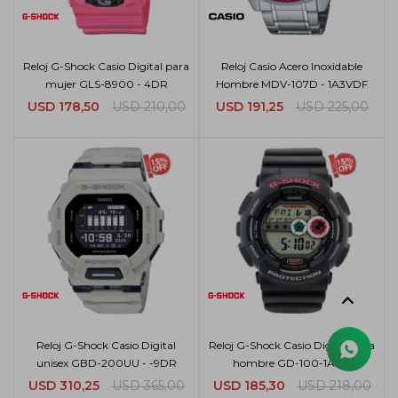
Reloj G-Shock Casio Digital para
Reloj Casio Acero Inoxidable
mujer GLS-8900 - 4DR
Hombre MDV-107D - 1A3VDF
USD
178,50
USD
210,00
USD
191,25
USD
225,00
Reloj G-Shock Casio Digital
Reloj G-Shock Casio Digital para
unisex GBD-200UU - -9DR
hombre GD-100-1ADR
USD
310,25
USD
365,00
USD
185,30
USD
218,00