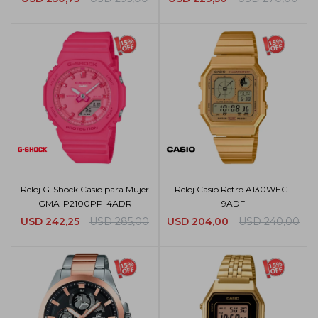
Reloj G-Shock Casio para Mujer
Reloj Casio Retro A130WEG-
GMA-P2100PP-4ADR
9ADF
USD
242,25
USD
285,00
USD
204,00
USD
240,00