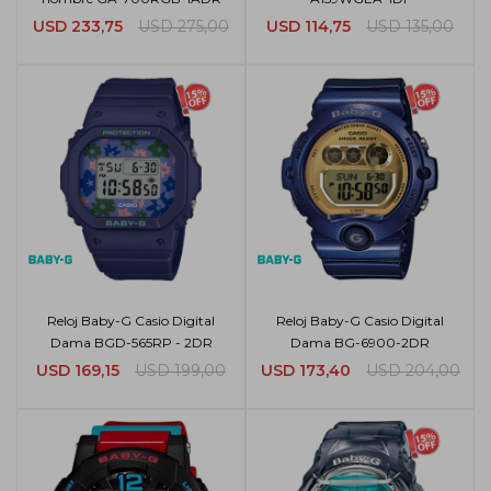
USD
233,75
USD
275,00
USD
114,75
USD
135,00
Reloj Baby-G Casio Digital
Reloj Baby-G Casio Digital
Dama BGD-565RP - 2DR
Dama BG-6900-2DR
USD
169,15
USD
199,00
USD
173,40
USD
204,00