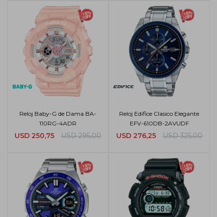
Reloj Baby-G de Dama BA-
Reloj Edifice Clasico Elegante
110RG-4ADR
EFV-610DB-2AVUDF
USD
250,75
USD
295,00
USD
276,25
USD
325,00