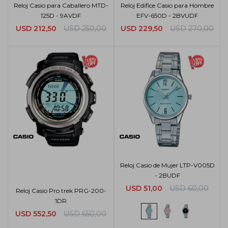
Reloj Casio para Caballero MTD-
Reloj Edifice Casio para Hombre
125D - 9AVDF
EFV-650D - 2BVUDF
USD
212,50
USD
250,00
USD
229,50
USD
270,00
Reloj Casio de Mujer LTP-V005D
- 2BUDF
USD
51,00
USD
60,00
Reloj Casio Pro trek PRG-200-
1DR
USD
552,50
USD
650,00