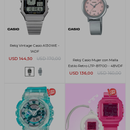
Reloj Vintage Casio A130WE -
1ADF
USD
144,50
USD
170,00
Reloj Casio Mujer con Malla
Estilo Retro LTP-B170D - 4BVDF
USD
136,00
USD
160,00