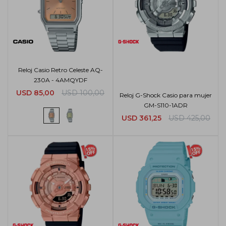
Reloj Casio Retro Celeste AQ-
230A - 4AMQYDF
USD
85,00
USD
100,00
Reloj G-Shock Casio para mujer
GM-S110-1ADR
USD
361,25
USD
425,00