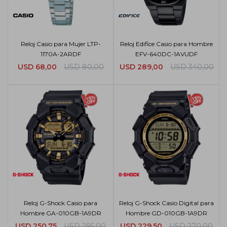
Reloj Casio para Mujer LTP-
Reloj Edifice Casio para Hombre
1170A-2ARDF
EFV-640DC-1AVUDF
USD
68,00
USD
80,00
USD
289,00
USD
340,00
Reloj G-Shock Casio para
Reloj G-Shock Casio Digital para
Hombre GA-010GB-1A9DR
Hombre GD-010GB-1A9DR
USD
250,75
USD
295,00
USD
229,50
USD
270,00