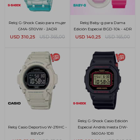
Reloj G-Shock Casio para mujer
Reloj Baby-g para Dama
GMA-S110VW - 2ADR
Edición Especial BGD-10k - 4DR
USD
310,25
USD
365,00
USD
140,25
USD
165,00
Reloj G-Shock Casio Edición
Reloj Casio Deportivo W-219HC -
Especial Andrés Iniesta DW-
8BVDF
5600AI-1DR