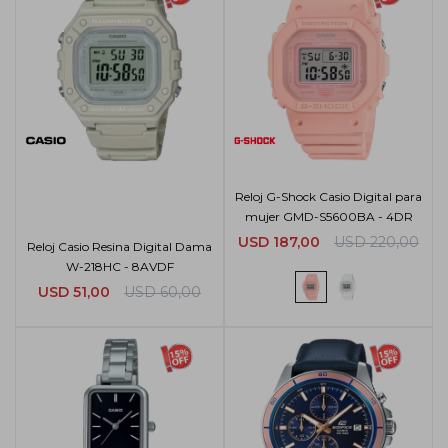
Reloj G-Shock Casio Digital para
mujer GMD-S5600BA - 4DR
USD
187,00
USD
220,00
Reloj Casio Resina Digital Dama
W-218HC - 8AVDF
USD
51,00
USD
60,00