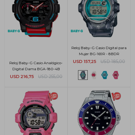
Reloj Baby-G Casio Digital para
Mujer BG-169R - 8BDR
USD
157,25
USD
185,00
Reloj Baby-G Casio Analógico-
Digital Dama BGA-180-4B
USD
216,75
USD
255,00