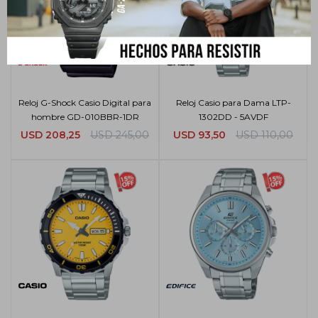
Reloj G-Shock Casio Digital para
Reloj Casio para Dama LTP-
hombre GD-010BBR-1DR
1302DD - 5AVDF
USD
208,25
USD
245,00
USD
93,50
USD
110,00