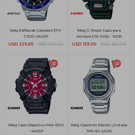
Reloj Edifice de Caballero EFV-
Reloj G-Shock Casio para
C110D-2AVDF
Hombre DW-9052 - 1VDR
USD
229,50
USD
270,00
USD
153,00
USD
180,00
Reloj Casio Deportivo MW-610H
Reloj Casiotron Edición Limitada
- 4AVDF
TRN-50-2ADR