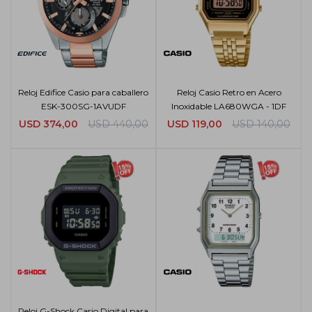
Reloj Edifice Casio para caballero
Reloj Casio Retro en Acero
ESK-300SG-1AVUDF
Inoxidable LA680WGA - 1DF
USD
374,00
USD
440,00
USD
119,00
USD
140,00
Reloj G-Shock Casio Digital para