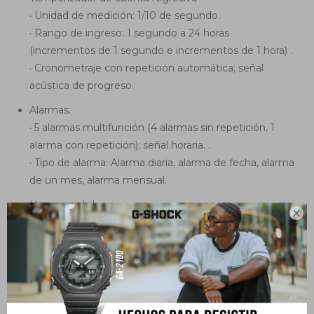
· Unidad de medición: 1/10 de segundo.
· Rango de ingreso: 1 segundo a 24 horas
(incrementos de 1 segundo e incrementos de 1 hora) .
· Cronometraje con repetición automática; señal
acústica de progreso.
Alarmas.
· 5 alarmas multifunción (4 alarmas sin repetición, 1
alarma con repetición); señal horaria. .
· Tipo de alarma: Alarma diaria, alarma de fecha, alarma
de un mes, alarma mensual.
Hora mundial..

· 48 ciudades (29 zonas horarias).
· Hora estándar/hora de verano.
Hora normal.
· Horas, minutos, segundos,mes, día, día de la semana.
· Zona horaria local (seleccionable en incrementos de