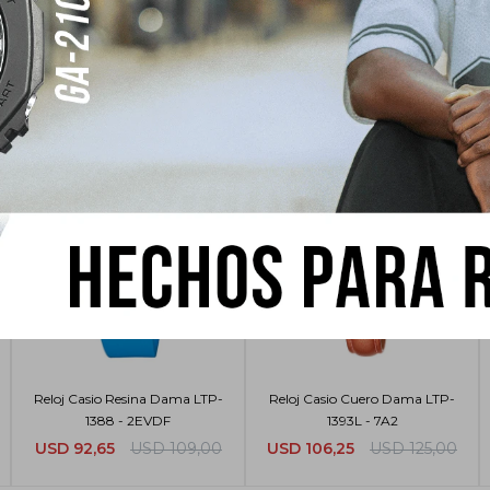
sar
Reloj Casio Resina Dama LTP-
Reloj Casio Cuero Dama LTP-
1388 - 2EVDF
1393L - 7A2
USD
92,65
USD
109,00
USD
106,25
USD
125,00