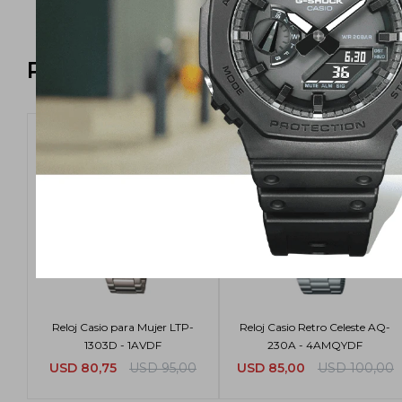
Productos que te pueden intere
Reloj Casio para Mujer LTP-
Reloj Casio Retro Celeste AQ-
1303D - 1AVDF
230A - 4AMQYDF
USD
80,75
USD
95,00
USD
85,00
USD
100,00