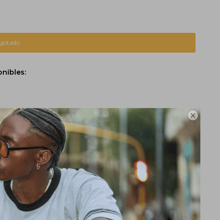
agotado.
onibles:
