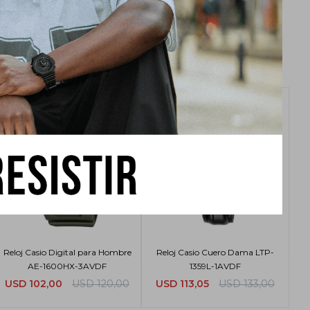
Reloj Casio Digital para Hombre
Reloj Casio Cuero Dama LTP-
AE-1600HX-3AVDF
1359L-1AVDF
USD
102,00
USD
120,00
USD
113,05
USD
133,00