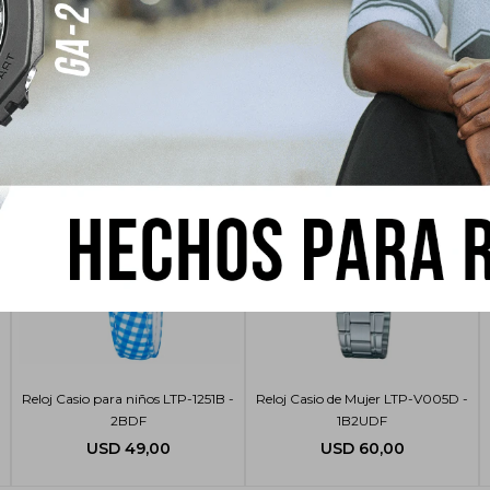
sar
Reloj Casio para niños LTP-1251B -
Reloj Casio de Mujer LTP-V005D -
2BDF
1B2UDF
USD
49,00
USD
60,00