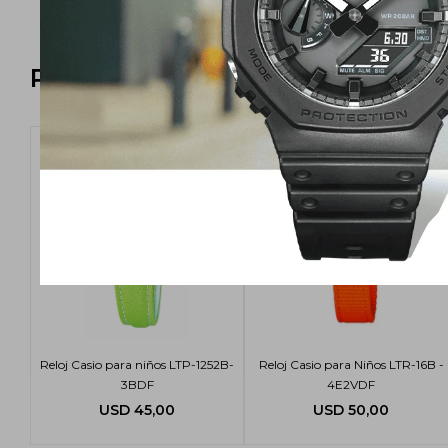
Productos que te pueden intere
Reloj Casio para niños LTP-1252B-
Reloj Casio para Niños LTR-16B -
3BDF
4E2VDF
USD
45,00
USD
50,00