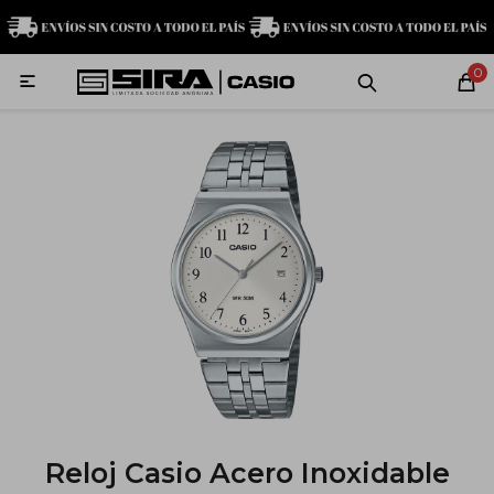
MI CUENTA
0

Relojes
Servicio técnico
Contacto
G-Shock
Baby-G
Edifice
Casio
Reloj Casio Acero Inoxidable