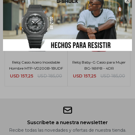

Reloj Casio Acero Inoxidable
Reloj Baby-G Casio para Mujer
Hombre MTP-VD200B-1BUDF
BG-169PB - 4DR
USD
157,25
USD
185,00
USD
157,25
USD
185,00
Suscríbete a nuestra newsletter
Recibe todas las novedades y ofertas de nuestra tienda.