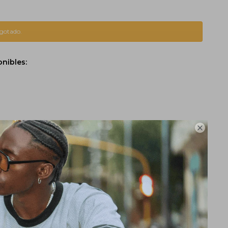
agotado.
onibles:
