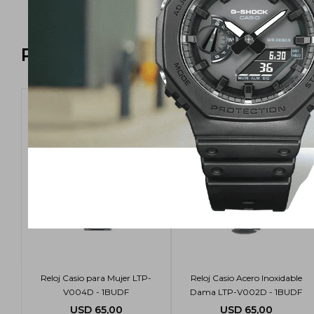
Productos que te pueden intere
Reloj Casio para Mujer LTP-
Reloj Casio Acero Inoxidable
V004D - 1BUDF
Dama LTP-V002D - 1BUDF
USD
65,00
USD
65,00