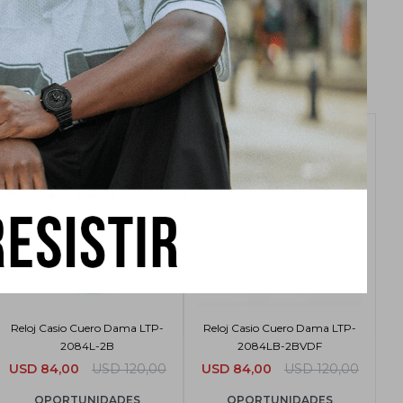
Reloj Casio Cuero Dama LTP-
Reloj Casio Cuero Dama LTP-
2084L-2B
2084LB-2BVDF
USD
84,00
USD
120,00
USD
84,00
USD
120,00
OPORTUNIDADES
OPORTUNIDADES