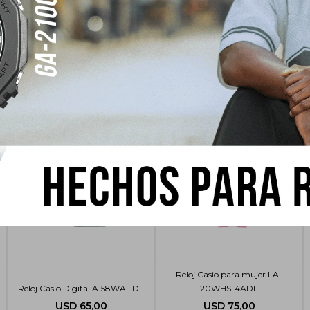
sar
Reloj Casio para mujer LA-
Reloj Casio Digital A158WA-1DF
20WHS-4ADF
USD
65,00
USD
75,00