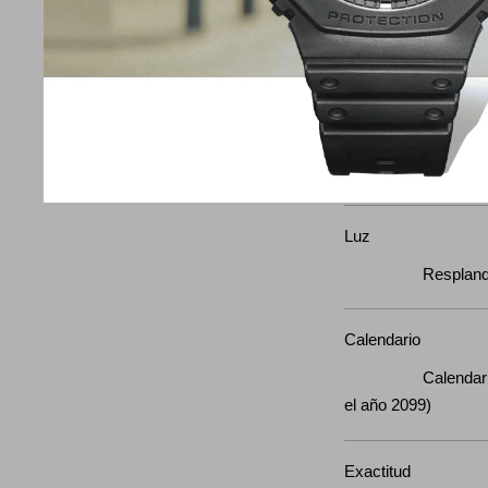
Temporizador d
Unidad de medida: 
regresiva: 24 horas
tiempo de inicio de 
horas (incrementos 
1 hora)
Luz
Resplando
Calendario
Calendario aut
el año 209
Exactitud