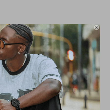

segundos
59.99'' Modos de
 tiempo fraccionado,
ugar