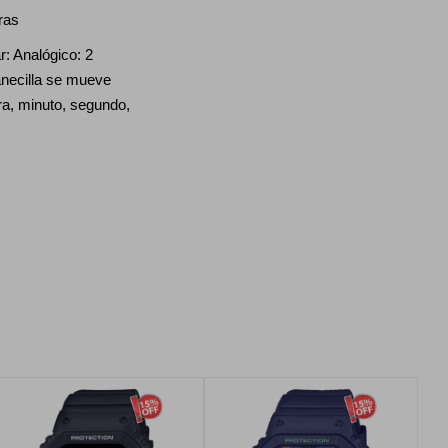
4 horas
nalógico: 2
anecilla se mueve
ra, minuto, segundo,