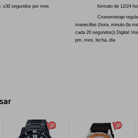
30 segundos por mes
formato de 12/2
Cronometraje regular: A
manecillas (hora, minuto (la m
cada 20 segundos)) Digital: Ho
pm, mes, fecha, día
sar