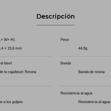
Descripción
(L× W× H)
Peso
,4 × 15,8 mm
44,9g
el bisel
Banda
la caja/bisel: Resina
Banda de res
Resistencia al agua
 a los golpes
Resistencia al agua 