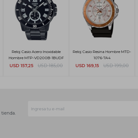
Reloj Casio Acero Inoxidable
Reloj Casio Resina Hombre MTD-
Hombre MTP-VD200B-1BUDF
1076-7A4
USD
157,25
USD
185,00
USD
169,15
USD
199,00
 tienda.