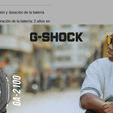
ón y duración de la batería
 de la batería: 2 años en
Vaso
Vidrio mineral
Cronógrafo
9 zonas horarias (48
Cronómetro de 1/100 
versal coordinada),
Capacidad de medición: 23:59'
vación del horario de verano
medición: Tiempo transcurrido,
tiempos del 1.° y 2.° l
Alarma/señal horaria