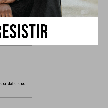
 1 despertador)
ia
r
n del tono de
botones