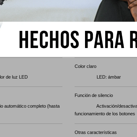
e cuenta regresiva
5 alarmas diarias (con
1 segundo Rango de cuenta
 Rango de configuración del
señal horar
cuenta regresiva: 1 minuto a 24
de 1 minuto e incrementos de
Color claro
r de luz LED
LED: ámba
Función de silencio
omático completo (hasta
Activación/desactivació
9)
funcionamiento de los 
Otras características