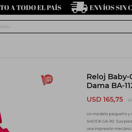
Reloj Baby-
Dama BA-11
USD
165,75
U
Un modelo pequeño y del
SHOCK GA-110. Sus pieza
una impresión mecánic