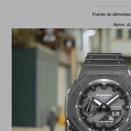
Fuente de alimentaci
Aprox. duración
SR726W X 2
Hora mundial
Hora mundial 2
ciudades + hora uni
activación/desacti
Temporizador