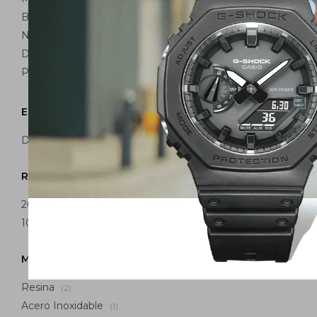
Blanco
(2)
Negro
(14)
Dorado
(6)
Plateado
(31)
Estilo
Deportivo
(3)
Resistencia al agua
200 m
(1)
100 m
(2)
Material Correa
Resina
(2)
Acero Inoxidable
(1)