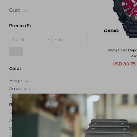
Casio
(3)
Precio
($)
Reloj Casio Dep
OK
4A
USD
80,75
Color
Beige
(4)
Amarillo
(1)
Naranja
(3)
Rojo
(3)
Rosa
(5)
Azul
(12)
Verde
(5)
Marrón
(4)