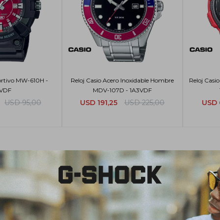
ortivo MW-610H -
Reloj Casio Acero Inoxidable Hombre
Reloj Casi
VDF
MDV-107D - 1A3VDF
USD
95,00
USD
191,25
USD
225,00
USD