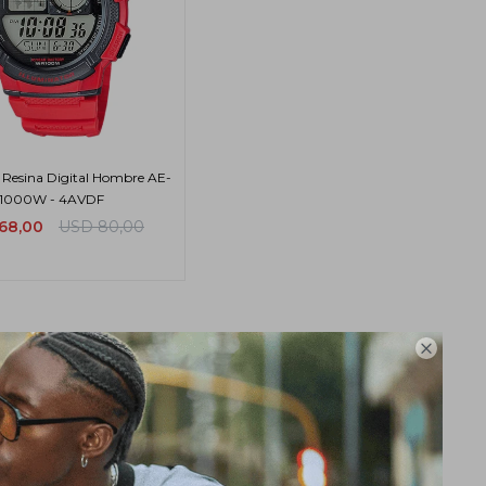
o Resina Digital Hombre AE-
1000W - 4AVDF
68,00
USD
80,00
