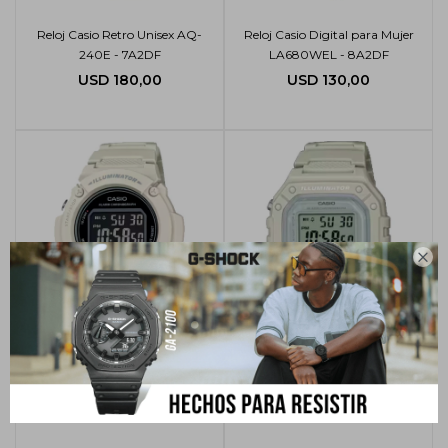
Reloj Casio Retro Unisex AQ-
Reloj Casio Digital para Mujer
240E - 7A2DF
LA680WEL - 8A2DF
USD
180,00
USD
130,00

Reloj Casio Deportivo W-219HC -
Reloj Casio Resina Digital Dama
8BVDF
W-218HC - 8AVDF
USD
65,00
USD
60,00