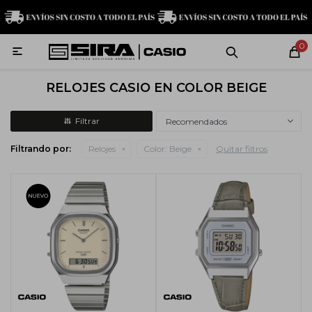
MI CUENTA
0

Relojes
Servicio técnico
Contacto
RELOJES CASIO EN COLOR BEIGE
G-Shock
Recomendados
Filtrando por:
Relojes
Color:
Beige
Quitar filtros
Baby-G
Edifice
Casio